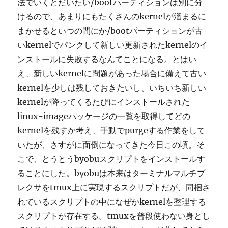
法でいくとだいたい/bootパーティションは別に分
けるので、あまりにもたくさんのkernelが溜まるに
まかせるといつの間にか/bootパーティションが古
いkernelでパンクして新しい更新されたkernelのイ
ンストールに失敗するなんてことになる。とはい
え、新しいkernelに問題があった場合に備えて古い
kernelを少しは残しておきたいし、いちいち新しい
kernelが降ってくるたびにインストールされた
linux-imageパッケージの一覧を取得してどの
kernelを残すか考え、手動でpurgeする作業をして
いたが、さすがに面倒になってきた今日この頃。そ
こで、とうとうbyobuスクリプトをインストールす
ることにした。byobuは本来はターミナルマルチプ
レクサをtmux上に実現するスクリプトだが、同梱さ
れているスクリプトの中になぜかkernelを整理する
スクリプトが存在する。tmuxを普段使わない身とし