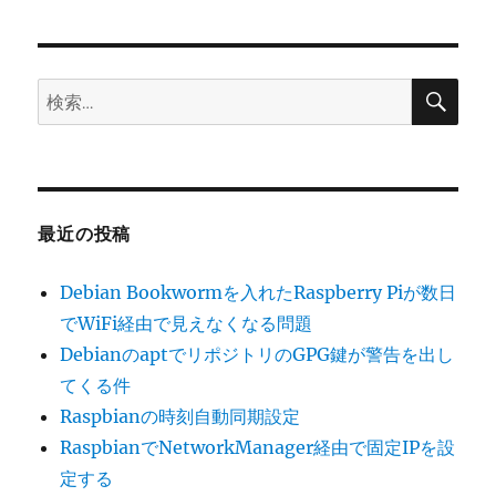
日:
ゴ
古
リ
い
ー
kernel
が
検
検
索
溜
索:
ま
っ
て
し
ま
最近の投稿
っ
た
Debian Bookwormを入れたRaspberry Piが数日
場
合
でWiFi経由で見えなくなる問題
の
DebianのaptでリポジトリのGPG鍵が警告を出し
対
てくる件
処
へ
Raspbianの時刻自動同期設定
の
RaspbianでNetworkManager経由で固定IPを設
定する