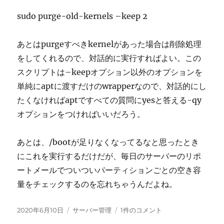
sudo purge-old-kernels –keep 2
あとはpurgeすべきkernelがあった場合は削除処理
をしてくれるので、対話的に実行すればよい。この
スクリプトは–keepオプション以外のオプションを
単純にaptに渡すだけのwrapperなので、対話的にし
たくなければaptですべての質問にyesと答える-qy
オプションをつければいいだろう。
あとは、/bootが足りなくなってるなと思ったとき
にこれを実行するだけだが、毎日のサーバーのリポ
ートメールでついついパーティションごとの空き容
量をチェックするのを忘れちゃうんだよね。
投
カ
Debian
2020年6月10日
サーバー管理
1件のコメント
稿
テ
で