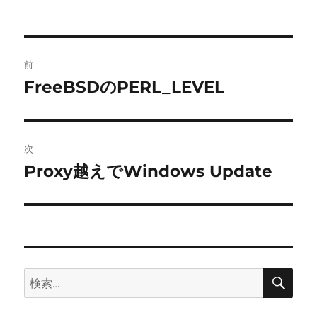
投
前
稿
FreeBSDのPERL_LEVEL
前
の
ナ
投
ビ
稿:
次
ゲ
Proxy越えでWindows Update
次
の
ー
投
シ
稿:
ョ
検
検
索
ン
索: