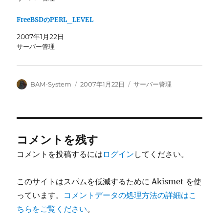
FreeBSDのPERL_LEVEL
2007年1月22日
サーバー管理
投
投
カ
BAM-System
2007年1月22日
サーバー管理
稿
稿
テ
者
日:
ゴ
リ
ー
コメントを残す
コメントを投稿するには
ログイン
してください。
このサイトはスパムを低減するために Akismet を使
っています。
コメントデータの処理方法の詳細はこ
ちらをご覧ください
。