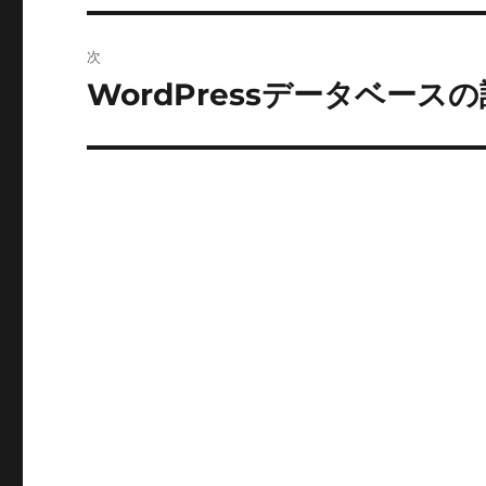
投
ビ
稿:
次
ゲ
WordPressデータベース
次
の
ー
投
シ
稿:
ョ
ン