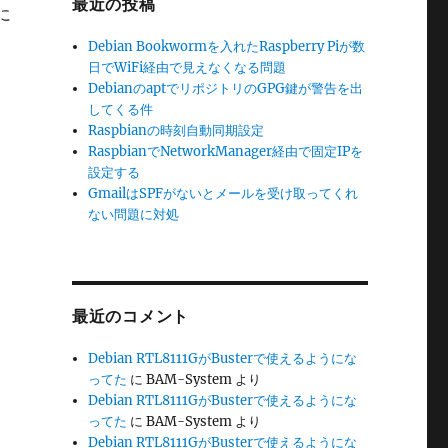
最近の投稿
fに
Debian Bookwormを入れたRaspberry Piが数
日でWiFi経由で見えなくなる問題
DebianのaptでリポジトリのGPG鍵が警告を出
してくる件
Raspbianの時刻自動同期設定
RaspbianでNetworkManager経由で固定IPを
設定する
GmailはSPFがないとメールを受け取ってくれ
ない問題に対処
最近のコメント
Debian RTL8111GがBusterで使えるようにな
ってた
に
BAM-System
より
Debian RTL8111GがBusterで使えるようにな
ってた
に
BAM-System
より
Debian RTL8111GがBusterで使えるようにな