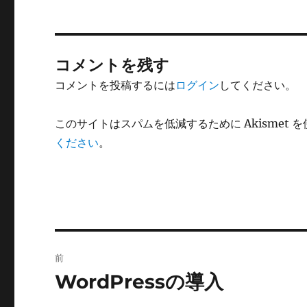
コメントを残す
コメントを投稿するには
ログイン
してください。
このサイトはスパムを低減するために Akismet 
ください
。
投
前
稿
WordPressの導入
前
の
ナ