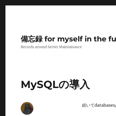
備忘録 for myself in the f
Records around Server Maintainance
MySQLの導入
続いてdatabase