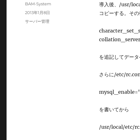
投
BAM-System
導入後、/usr/loca
稿
投
2013年1月8日
コピーする。その後、
者
稿
カ
サーバー管理
日:
テ
character_set_s
ゴ
collation_serve
リ
ー
を追記してデータ
さらに/etc/rc.co
mysql_enable=
を書いてから
/usr/local/etc/r