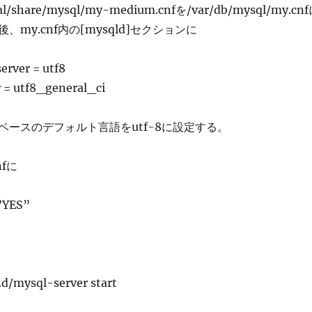
l/share/mysql/my-medium.cnfを/var/db/mysql/my.cn
my.cnf内の[mysqld]セクションに
erver = utf8
r = utf8_general_ci
ベースのデフォルト言語をutf-8に設定する。
nfに
”YES”
c.d/mysql-server start